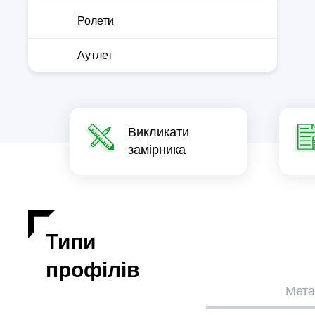
Ролети
Аутлет
Викликати
замірника
Типи
профілів
Мета