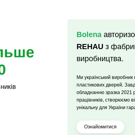
Bolena
авториз
REHAU
з фабри
льше
виробництва.
0
Ми український виробник 
пластикових дверей. Зав
ників
обладнанню зразка 2021 р
працівників, створюємо ві
унікальну для України гара
Ознайомитися