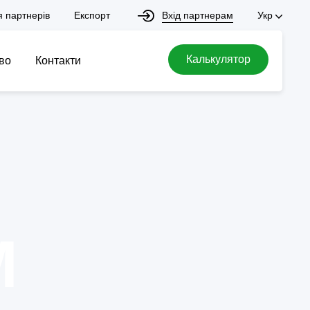
Вхід партнерам
я партнерів
Експорт
Укр
Калькулятор
во
Контакти
M