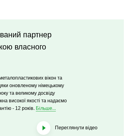
ований партнер
кою власного
металопластикових вікон та
дяки оновленому німецькому
оку та великому досвіду
кна високої якості та надаємо
нтію - 12 років.
Більше...
Переглянути відео