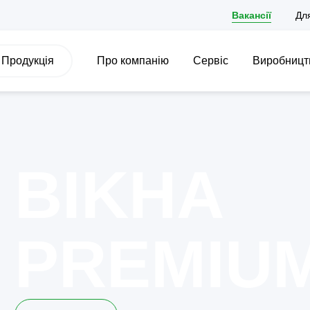
Вакансії
Дл
Продукція
Про компанію
Сервіс
Виробницт
BIKHA
PREMIU