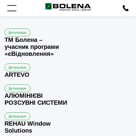
Детальніше
ТМ Болена –
учасник програми
«єВідновлення»
Детальніше
ARTEVO
Детальніше
АЛЮМІНІЄВІ
РОЗСУВНІ СИСТЕМИ
Детальніше
REHAU Window
Solutions