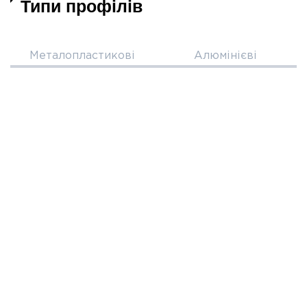
Типи
профілів
Металопластикові
Алюмінієві
REHAU
Rehau
Euro -
Synego
Design
Класична
70