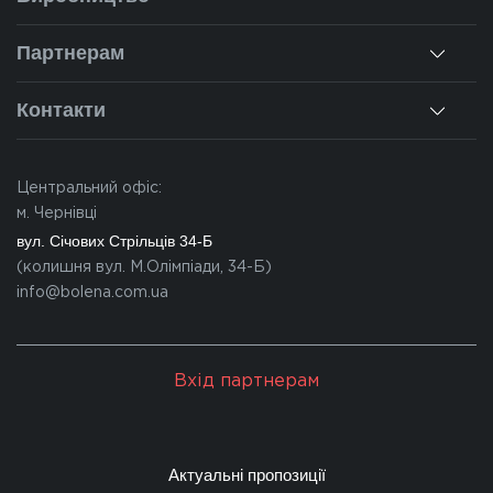
Монтаж
Наша історія
Ремонт вікон
Партнерам
Наші об'єкти
Гарантії
Для дилерів
Новини
Контакти
Калькулятор
Для партнерів
Вакансії
Чернівці
Питання-відповіді
Центральний офіс:
Івано-Франківськ
м. Чернівці
Львів
вул. Січових Стрільців 34-Б
(колишня вул. М.Олімпіади, 34-Б)
Закарпаття
info@bolena.com.ua
Волинь
Хмельницький
Вхід партнерам
Молдова
Актуальні пропозиції