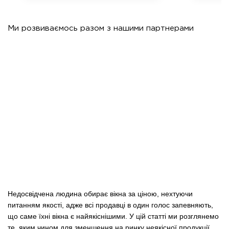
Ми розвиваємось разом з нашими партнерами
Недосвідчена людина обирає вікна за ціною, нехтуючи
питанням якості, адже всі продавці в один голос запевняють,
що саме їхні вікна є найякіснішими. У цій статті ми розглянемо
те, яким чином для зменшення на ринку неякісної продукції