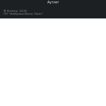
Аутлет
© Bolena, 2026
ПП "Фабрика Вікон Люкс"