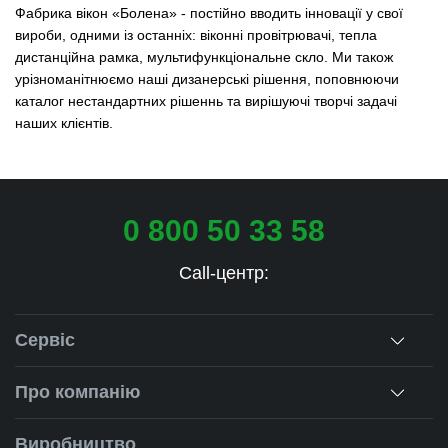
Фабрика вікон «Болена» - постійно вводить інновації у свої
вироби, одними із останніх: віконні провітрювачі, тепла
дистанційна рамка, мультифункціональне скло. Ми також
урізноманітнюємо наші дизанерські рішення, поповнюючи
каталог нестандартних рішеннь та вирішуючі творчі задачі
наших клієнтів.
0 800 50 33 58
Call-центр:
Сервіс
Консультація
Про компанію
Заміри
Про нас
Виробництво