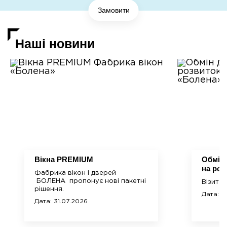
Замовити
Наші новини
Bікна PREMIUM
Обмін 
на роз
Фабрика вікон і дверей
БОЛЕНА пропонує нові пакетні
Візит B
рішення.
Дата: 3
Дата: 31.07.2026