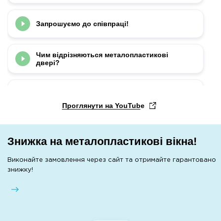
Запрошуємо до співпраці!
Чим відрізняються металопластикові
двері?
Яку профільну систему Rehau обрати?
Проглянути на YouTube
Як визначити оригінальність профілю
REHAU?
Знижка на металопластикові вікна!
Переваги металопластикових дверей від
Виконайте замовлення через сайт та отримайте гарантовано
ТМ Болена
знижку!