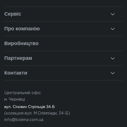
Сервіс
Консультація
Про компанію
Заміри
Про нас
Виробництво
Монтаж
Наша історія
Ремонт вікон
Партнерам
Наші об'єкти
Гарантії
Для дилерів
Новини
Контакти
Калькулятор
Для партнерів
Вакансії
Чернівці
Питання-відповіді
Центральний офіс:
Івано-Франківськ
м. Чернівці
Львів
вул. Січових Стрільців 34-Б
(колишня вул. М.Олімпіади, 34-Б)
Закарпаття
info@bolena.com.ua
Волинь