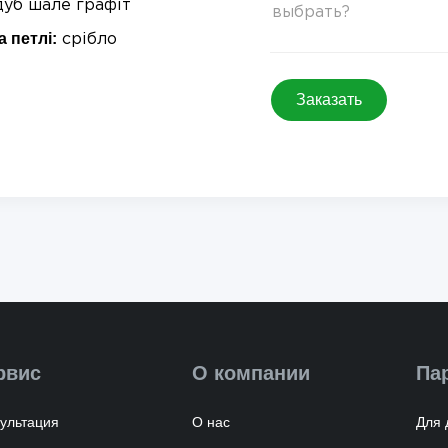
дуб шале графіт
а петлі:
срібло
Заказать
рвис
О компании
Па
ультация
О нас
Для 