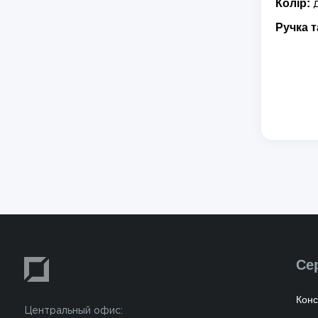
Колір:
Ручка т
Се
Конс
Центральный офис: