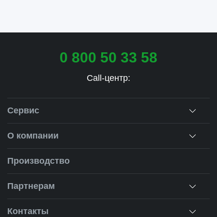
0 800 50 33 58
Call-центр:
Сервис
Консультация
О компании
Замеры
О нас
Производство
Монтаж
Наша история
Ремонт окон
Партнерам
Наши объекты
Гарантии
Для дилеров
Новости
Контакты