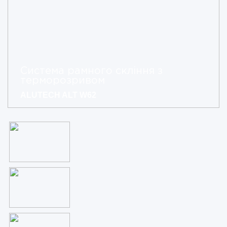
Система рамного скління з
терморозривом
ALUTECH ALT W62