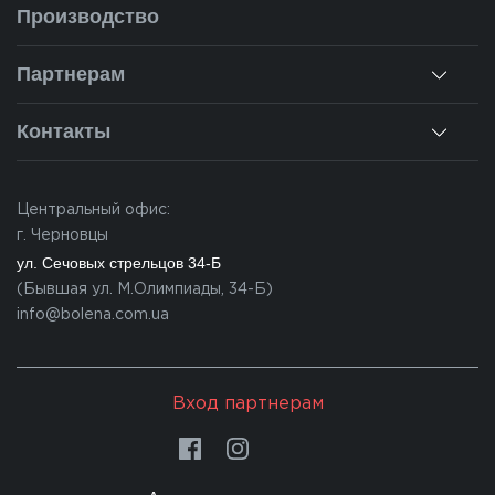
О нас
Производство
Монтаж
Наша история
Ремонт окон
Партнерам
Наши объекты
Гарантии
Для дилеров
Новости
Контакты
Калькулятор
Для партнеров
Вакансии
Черновцы
Вопросы-ответы
Центральный офис:
Ивано-Франковск
г. Черновцы
Львов
ул. Сечовых стрельцов 34-Б
(Бывшая ул. М.Олимпиады, 34-Б)
Закарпатье
info@bolena.com.ua
Волынь
Хмельницкий
Вход партнерам
Молдова