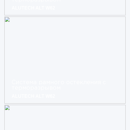
ALUTECH ALT W62
Система рамного остекления с
терморазрывом
ALUTECH ALT W62