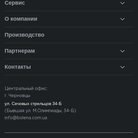
Сервис
Консультация
О компании
Замеры
О нас
Производство
Монтаж
Наша история
Ремонт окон
Партнерам
Наши объекты
Гарантии
Для дилеров
Новости
Контакты
Калькулятор
Для партнеров
Вакансии
Черновцы
Вопросы-ответы
Центральный офис:
Ивано-Франковск
г. Черновцы
Львов
ул. Сечовых стрельцов 34-Б
(Бывшая ул. М.Олимпиады, 34-Б)
Закарпатье
info@bolena.com.ua
Волынь
Хмельницкий