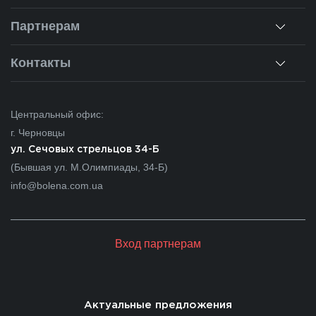
Монтаж
Наша история
Партнерам
Ремонт окон
Наши объекты
Гарантии
Для дилеров
Контакты
Новости
Калькулятор
Для партнеров
Вакансии
Черновцы
Вопросы-ответы
Центральный офис:
Ивано-Франковск
г. Черновцы
Львов
ул. Сечовых стрельцов 34-Б
(Бывшая ул. М.Олимпиады, 34-Б)
Закарпатье
info@bolena.com.ua
Волынь
Хмельницкий
Вход партнерам
Молдова
Актуальные предложения