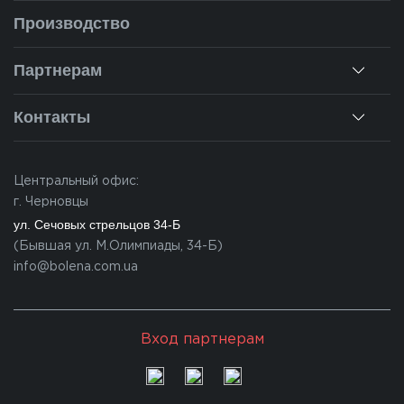
Замеры
О нас
Производство
Монтаж
Наша история
Ремонт окон
Партнерам
Наши объекты
Гарантии
Для дилеров
Новости
Контакты
Калькулятор
Для партнеров
Вакансии
Черновцы
Вопросы-ответы
Центральный офис:
Ивано-Франковск
г. Черновцы
Львов
ул. Сечовых стрельцов 34-Б
(Бывшая ул. М.Олимпиады, 34-Б)
Закарпатье
info@bolena.com.ua
Волынь
Хмельницкий
Вход партнерам
Молдова