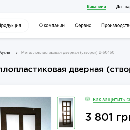
Вакансии
Для па
Продукция
О компании
Сервис
Производств
Аутлет
Металлопластиковая дверная (створок) B-60460
ллопластиковая дверная (ств
Как защитить 
?
3 801 гр