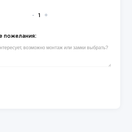
-
+
е пожелания: