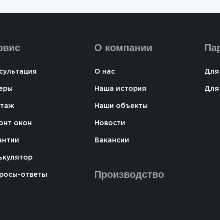
рвис
О компании
Па
сультация
О нас
Для
еры
Наша история
Для
таж
Наши объекты
онт окон
Новости
антии
Вакансии
ькулятор
Производство
росы-ответы