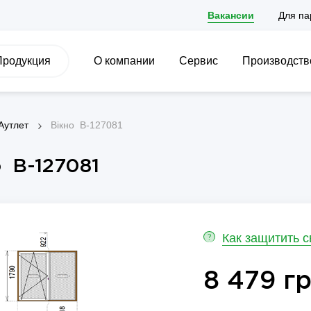
Вакансии
Для па
Продукция
О компании
Сервис
Производств
Аутлет
Вікно B-127081
 B-127081
Как защитить 
?
8 479 гр