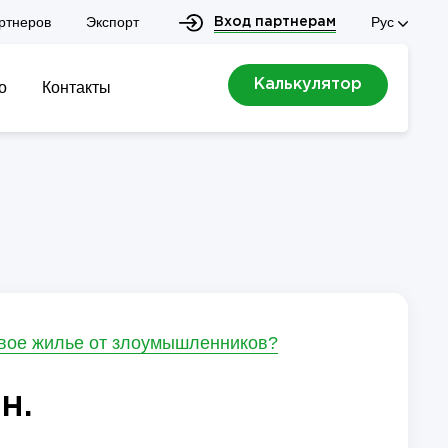
ртнеров
Экспорт
Рус
Вход партнерам
Калькулятор
о
Контакты
свое жилье от злоумышленников?
н.