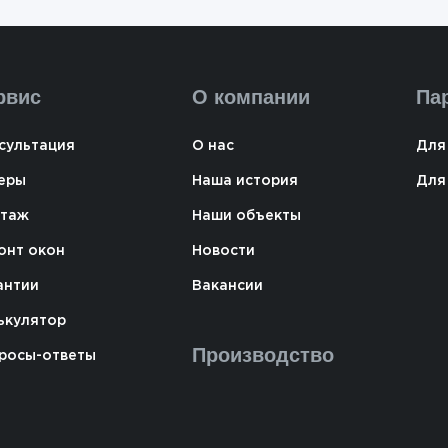
рвис
О компании
Па
сультация
О нас
Для
еры
Наша история
Для
таж
Наши объекты
онт окон
Новости
антии
Вакансии
ькулятор
Производство
росы-ответы