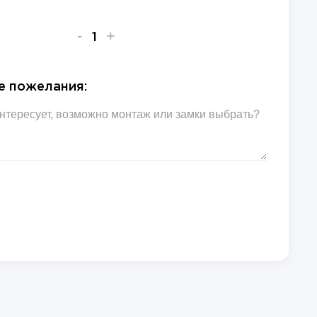
-
+
е пожелания: