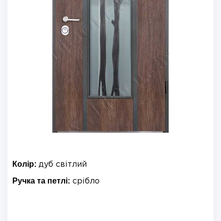
Колір:
дуб світлий
Ручка та петлі:
срібло