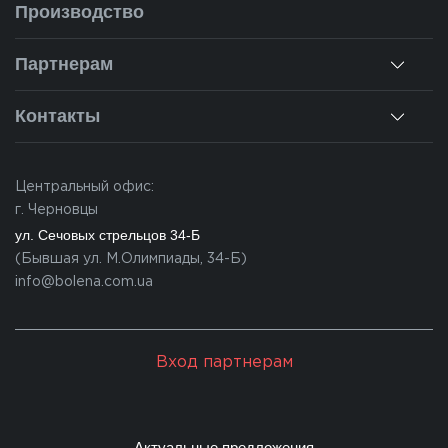
О нас
Производство
Монтаж
Наша история
Ремонт окон
Партнерам
Наши объекты
Гарантии
Для дилеров
Новости
Контакты
Калькулятор
Для партнеров
Вакансии
Черновцы
Вопросы-ответы
Центральный офис:
Ивано-Франковск
г. Черновцы
Львов
ул. Сечовых стрельцов 34-Б
(Бывшая ул. М.Олимпиады, 34-Б)
Закарпатье
info@bolena.com.ua
Волынь
Хмельницкий
Вход партнерам
Молдова
Актуальные предложения