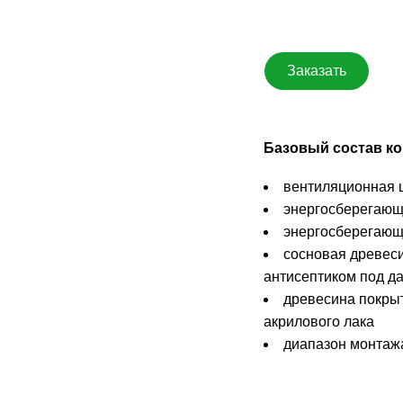
Заказать
Базовый состав ко
вентиляционная 
энергосберегающ
энергосберегающ
сосновая древеси
антисептиком под д
древесина покрыт
акрилового лака
диапазон монтажа