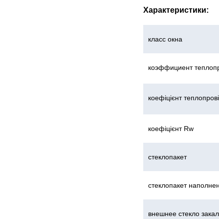
Характеристики:
класс окна
коэффициент теплоп
коефіцієнт теплопрові
коефіцієнт Rw
стеклопакет
стеклопакет наполне
внешнее стекло зака