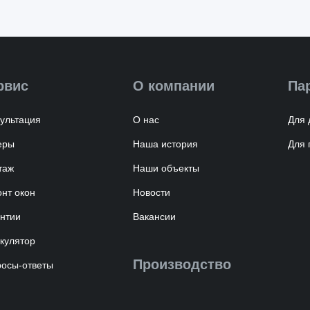
рвис
О компании
Па
ультация
О нас
Для 
еры
Наша история
Для 
таж
Наши объекты
нт окон
Новости
нтии
Вакансии
кулятор
Производство
осы-ответы