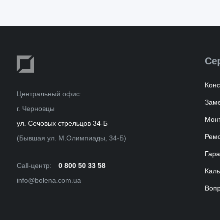
Се
Конс
Центральный офис:
Зам
г. Черновцы
Мон
ул. Сечовых стрельцов 34-Б
Ремо
(Бывшая ул. М.Олимпиады, 34-Б)
Гара
Call-центр:
0 800 50 33 58
Каль
info@bolena.com.ua
Вопр