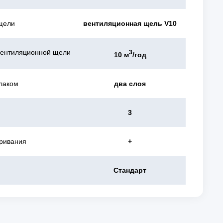
щели
вентиляционная щель V10
вентиляционной щели
3
10 м
/год
лаком
два слоя
3
ривания
+
Стандарт