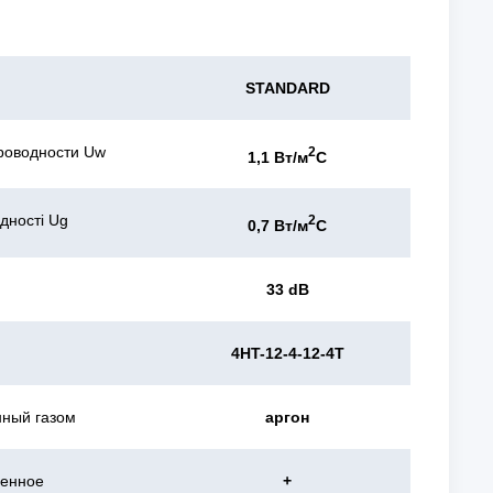
STANDARD
роводности Uw
2
1,1 Вт/м
С
дності Ug
2
0,7 Вт/м
С
33 dB
4HT-12-4-12-4T
нный газом
аргон
ленное
+