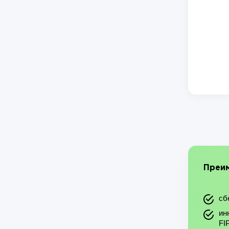
Преим
сб
ин
FI