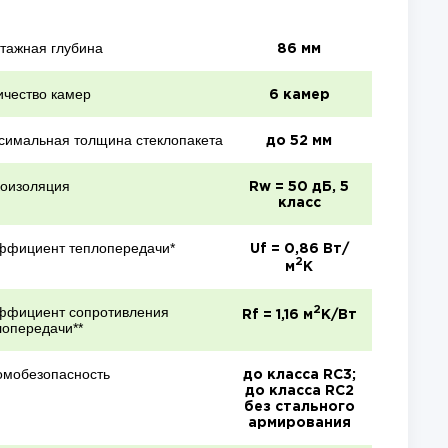
тажная глубина
86 мм
ичество камер
6 камер
симальная толщина стеклопакета
до 52 мм
коизоляция
Rw = 50 дБ, 5
класс
ффициент теплопередачи*
Uf = 0,86 Вт/
2
м
K
ффициент сопротивления
2
Rf = 1,16 м
K/Вт
лопередачи**
омобезопасность
до класса RC3;
до класса RC2
без стального
армирования