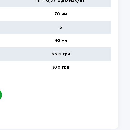
Rf = 0,77-0,80 м2K/Вт
70 мм
5
40 мм
6619 грн
370 грн