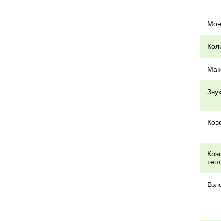
Мон
Кол
Мак
Зву
Коэ
Коэ
теп
Взл