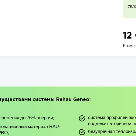
Упл
12
Разме
уществами системы Rehau Geneo:
система профилей эко
ережения до 76% энергии;
подлежит вторичной п
новационный материал RAU-
безупречная теплоизо
PRO;