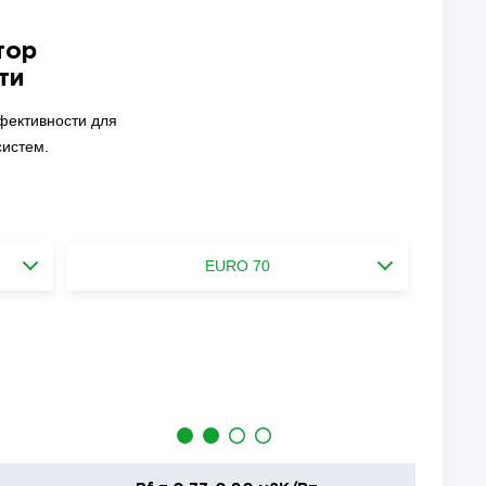
тор
ти
фективности для
истем.
EURO 70