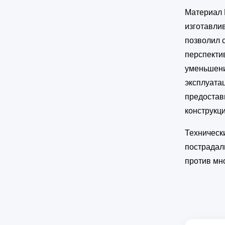
Материал 
изготавли
позволил 
перспекти
уменьшени
эксплуата
предостав
конструкц
Техническ
пострадал
против мн