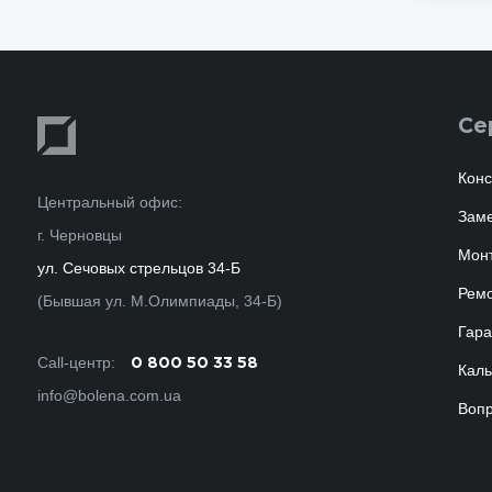
Се
Конс
Центральный офис:
Зам
г. Черновцы
Мон
ул. Сечовых стрельцов 34-Б
Ремо
(Бывшая ул. М.Олимпиады, 34-Б)
Гара
Call-центр:
0 800 50 33 58
Каль
info@bolena.com.ua
Вопр