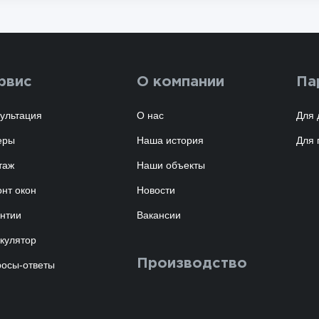
рвис
О компании
Па
ультация
О нас
Для 
еры
Наша история
Для 
таж
Наши объекты
нт окон
Новости
нтии
Вакансии
кулятор
Производство
осы-ответы