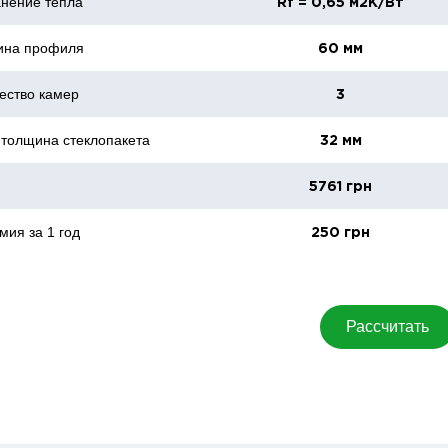
нение тепла
Rf = 0,65 м2К/Вт
ина профиля
60 мм
ество камер
3
 толщина стеклопакета
32 мм
5761 грн
мия за 1 год
250 грн
Рассчитать