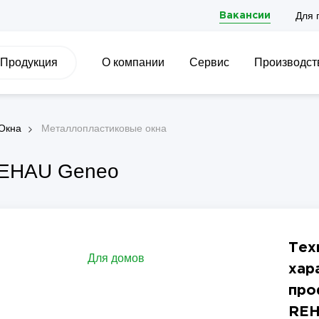
Для 
Вакансии
Продукция
О компании
Сервис
Производст
Окна
Металлопластиковые окна
EHAU Geneo
Тех
Для домов
хар
про
REH