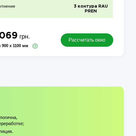
отнение
3 контура RAU
PREN
 069
грн.
Рассчитать окно
р
900 х 1100 мм
?
логична,
ереработке;
ляция.