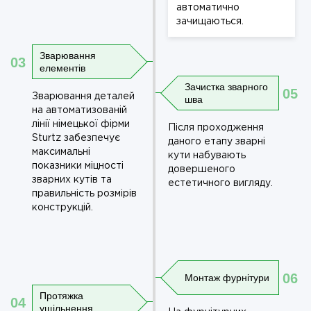
автоматично
зачищаються.
Зварювання
03
елементів
Зачистка зварного
05
Зварювання деталей
шва
на автоматизованій
лінії німецької фірми
Після проходження
Sturtz забезпечує
даного етапу зварні
максимальні
кути набувають
показники міцності
довершеного
зварних кутів та
естетичного вигляду.
правильність розмірів
конструкцій.
06
Монтаж фурнітури
Протяжка
04
ущільнення