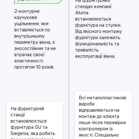
На фурнітурних
стендах компанії
2-контурне
Aluma
каучукове
встановлюється
ущільнення, яке
фурнітура на стулки.
вставляється по
Від якісного монтажу
внутрішньому
фурнітури залежить
периметру вікна, є
функціональність та
зносостійким та не
тривалість
втрачає своєї
експлуатації вікна.
еластичності
протягом 10 років.
Всі металопластикові
вироби
На фурнітурній
відправляються на
станції
монтаж до клієнта
встановлюється
лише після перевірки
фурнітура GU та
контролером із
Siegenia, яка робить
якості. Спеціально