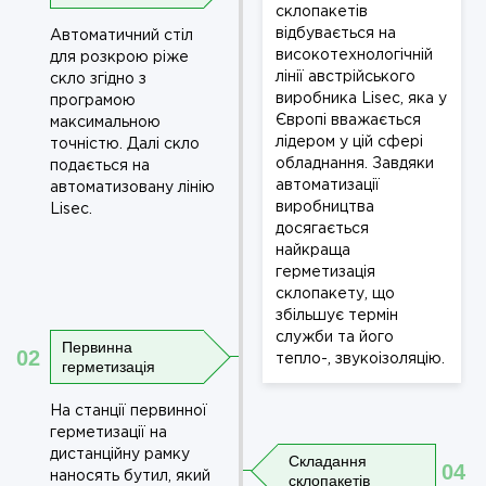
склопакетів
відбувається на
Автоматичний стіл
високотехнологічній
для розкрою ріже
лінії австрійського
скло згідно з
виробника Lisec, яка у
програмою
Європі вважається
максимальною
лідером у цій сфері
точністю. Далі скло
обладнання. Завдяки
подається на
автоматизації
автоматизовану лінію
виробництва
Lisec.
досягається
найкраща
герметизація
склопакету, що
збільшує термін
служби та його
Первинна
02
тепло-, звукоізоляцію.
герметизація
На станції первинної
герметизації на
дистанційну рамку
Складання
04
наносять бутил, який
склопакетів