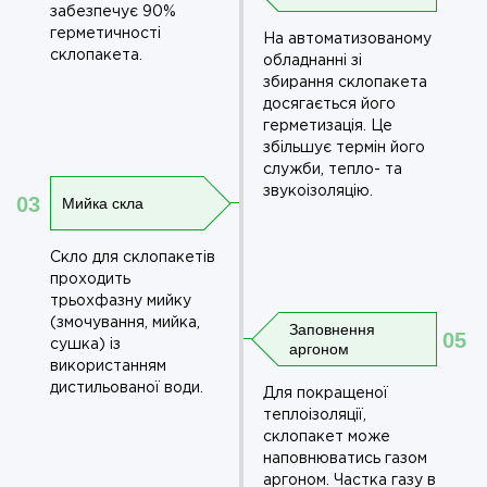
забез­печує 90%
герметичності
На автоматизованому
склопакета.
обладнанні зі
збирання склопакета
досягається його
герметизація. Це
збільшує термін його
служби, тепло- та
звукоізоляцію.
03
Мийка скла
Скло для склопакетів
проходить
трьохфазну мийку
(змочування, мийка,
Заповнення
05
сушка) із
аргоном
використанням
дистильованої води.
Для покращеної
теплоізоляції,
склопакет може
наповнюватись газом
аргоном. Частка газу в