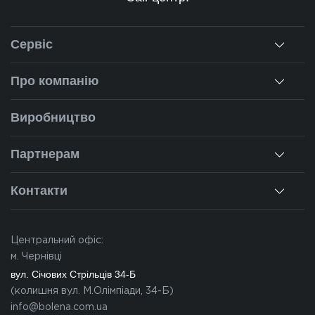
Сервіс
Консультація
Про компанію
Заміри
Про нас
Виробництво
Монтаж
Наша історія
Ремонт вікон
Партнерам
Наші об'єкти
Гарантії
Для дилерів
Новини
Контакти
Калькулятор
Для партнерів
Вакансії
Чернівці
Питання-відповіді
Центральний офіс:
Івано-Франківськ
м. Чернівці
Львів
вул. Січових Стрільців 34-Б
(колишня вул. М.Олімпіади, 34-Б)
Закарпаття
info@bolena.com.ua