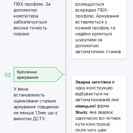
ПВХ-профілю. За
розміщується
допомогою
всередині ПВХ-
комп'ютера
профілю. Армування
забезпечується
вставляється у
висока точність
кожний профіль та
порізки.
надійно кріпиться
шурупами за
допомогою
автоматичних станків.
Кріплення
02
армування
Зварка заготівок
в
одну конструкцію
У вікна
відбувається на
встановлюють
автоматизованій лінії
оцинковане стальне
німецької
фірми
армування товщиною
Sturtz
, яка зварює
не менше 1,5мм, що є
одночасно всі чотири
вимогою ДСТУ.
кути конструкції,
після чого шви