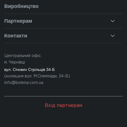
Про нас
Виробництво
Монтаж
Наша історія
Ремонт вікон
Партнерам
Наші об'єкти
Гарантії
Для дилерів
Новини
Контакти
Калькулятор
Для партнерів
Вакансії
Чернівці
Питання-відповіді
Центральний офіс:
Івано-Франківськ
м. Чернівці
Львів
вул. Січових Стрільців 34-Б
(колишня вул. М.Олімпіади, 34-Б)
Закарпаття
info@bolena.com.ua
Волинь
Хмельницький
Вхід партнерам
Молдова