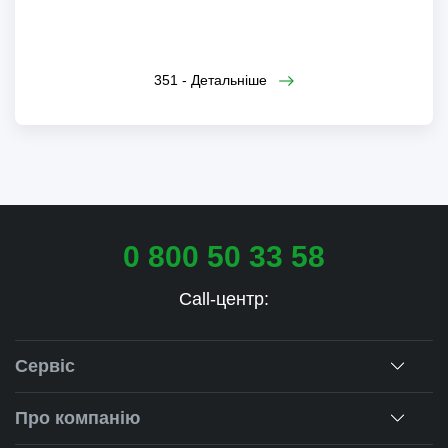
351 - Детальніше
0 800 50 33 58
Call-центр:
Сервіс
Консультація
Про компанію
Заміри