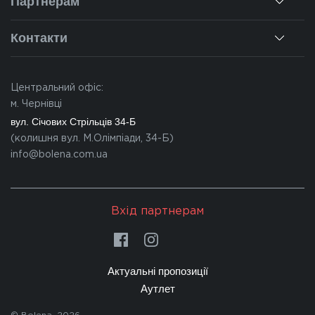
Партнерам
Наші об'єкти
Гарантії
Для дилерів
Новини
Контакти
Калькулятор
Для партнерів
Вакансії
Чернівці
Питання-відповіді
Центральний офіс:
Івано-Франківськ
м. Чернівці
Львів
вул. Січових Стрільців 34-Б
(колишня вул. М.Олімпіади, 34-Б)
Закарпаття
info@bolena.com.ua
Волинь
Хмельницький
Вхід партнерам
Молдова
Актуальні пропозиції
Аутлет