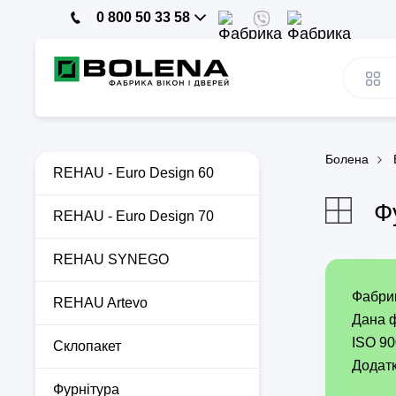
0 800 50 33 58
Болена
REHAU - Euro Design 60
Ф
REHAU - Euro Design 70
REHAU SYNEGO
Фабрик
REHAU Artevo
Дана ф
ISO 90
Склопакет
Додатк
Фурнітура