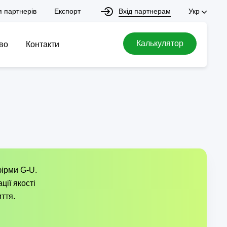
Вхід партнерам
я партнерів
Експорт
Укр
Калькулятор
во
Контакти
фірми G-U.
ії якості
ття.