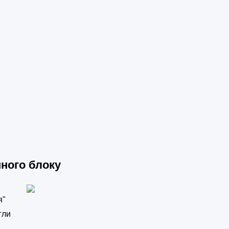
ного блоку
я"
гли