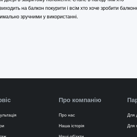
виходить на балкон покурити і всім хто хоче зробити балкон
имально зручними у використанні.
рвіс
Про компанію
Па
ультація
Про нас
Для 
ри
Наша історія
Для 
таж
Наші об'єкти