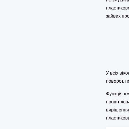
пластиково
зайвих про
У всіх вік
поворот, п
Функція «
провітрюв
вирішення
пластикови