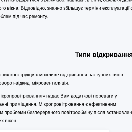
го вікна. Відповідно, значно збільшує терміни експлуатації
блем під час ремонту.
Типи відкривання
онних конструкціях можливе відкривання наступних типів:
оворот-відкид, мікровентиляція.
мікропровітрювання» надає Вам додаткові переваги у
анні приміщення. Мікропровітрювання є ефективним
м проблеми безперервного повітрообміну після встановле
х вікон.