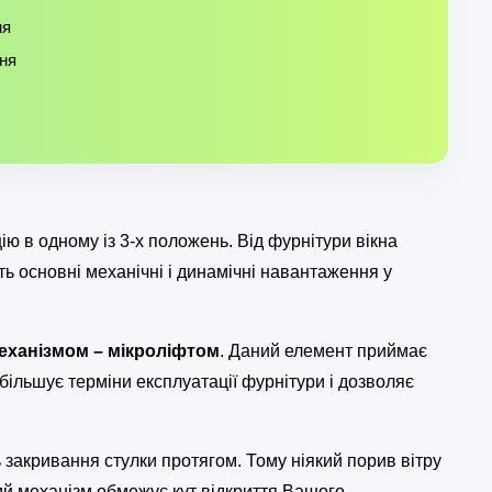
ня
ня
ію в одному із 3-х положень. Від фурнітури вікна
ть основні механічні і динамічні навантаження у
еханізмом – мікроліфтом
. Даний елемент приймає
більшує терміни експлуатації фурнітури і дозволяє
закривання стулки протягом. Тому ніякий порив вітру
ний механізм обмежує кут відкриття Вашого