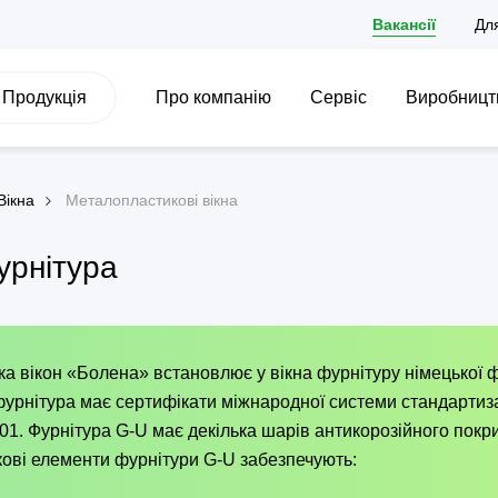
Вакансії
Дл
Продукція
Про компанію
Сервіс
Виробницт
Вікна
Металопластикові вікна
урнітура
а вікон «Болена» встановлює у вікна фурнітуру німецької 
урнітура має сертифікати міжнародної системи стандартизац
01. Фурнітура G-U має декілька шарів антикорозійного покри
ові елементи фурнітури G-U забезпечують: