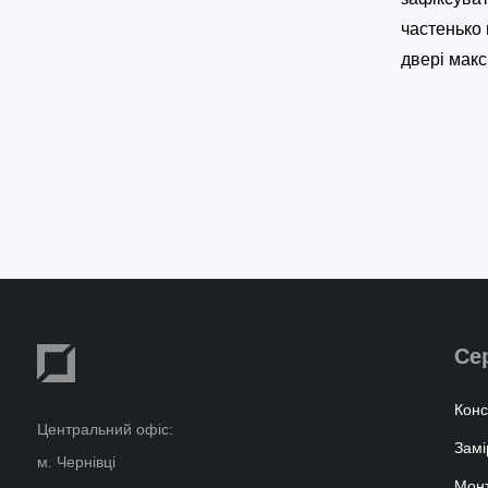
частенько 
двері макс
Се
Конс
Центральний офіс:
Замі
м. Чернівці
Мон