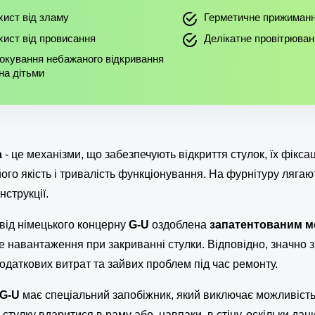
хист від зламу
Герметичне прижиман
хист від провисання
Делікатне провітрюван
окування небажаного відкривання
кна дітьми
а
- це механізми, що забезпечують відкриття стулок, їх фіксац
ого якість і тривалість функціонування. На фурнітуру лягаю
нструкції.
від німецького концерну
G-U
оздоблена
запатентованим м
е навантаження при закриванні стулки. Відповідно, значно з
одаткових витрат та зайвих проблем під час ремонту.
G-U
має спеціальний запобіжник, який виключає можливість 
 стулку вдаритися в раму або, навпаки, в стіну, оскільки да