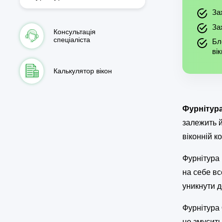
За
За
Консультація
спеціаліста
Бл
ві
Калькулятор вікон
Фурнітур
залежить й
віконній ко
Фурнітура 
на себе вс
уникнути д
Фурнітура
не змусить