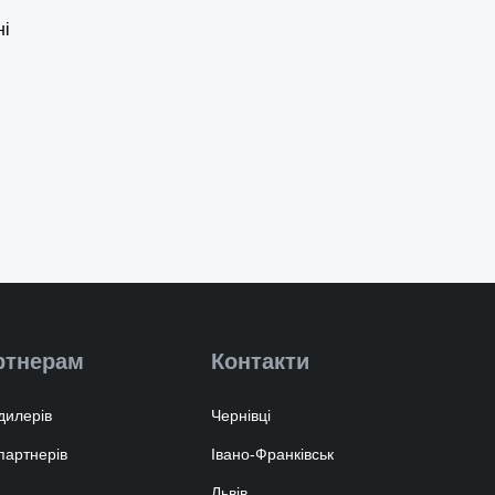
ні
ртнерам
Контакти
дилерів
Чернівці
партнерів
Івано-Франківськ
Львів