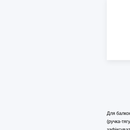
Для балко
(ручка-тяг
зафіксуват