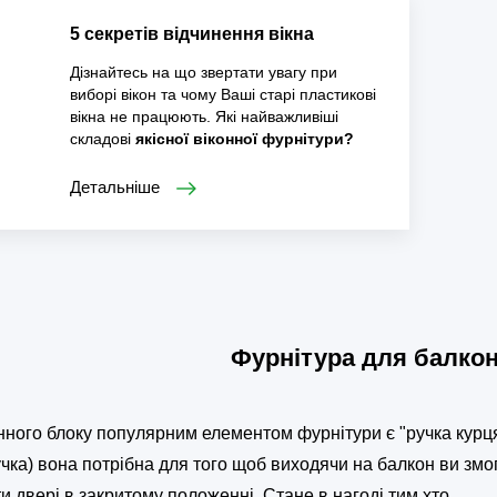
5 секретів відчинення вікна
Дізнайтесь на що звертати увагу при
виборі вікон та чому Ваші старі пласти­кові
вікна не працюють. Які найважливіші
складові
якісної віконної фурнітури?
Детальніше
Фурнітура для балкон
нного блоку популярним елементом фурнітури є "ручка курц
учка) вона потрібна для того щоб виходячи на балкон ви змо
и двері в закритому положенні. Стане в нагоді тим хто