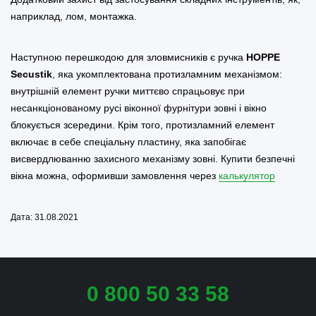
наприклад, лом, монтажка.
Наступною перешкодою для зловмисників є ручка
HOPPE
Secustik
, яка укомплектована протизламним механізмом:
внутрішній елемент ручки миттєво спрацьовує при
несанкціонованому русі віконної фурнітури зовні і вікно
блокується зсередини. Крім того, протизламний елемент
включає в себе спеціальну пластину, яка запобігає
висвердлюванню захисного механізму зовні. Купити безпечні
вікна можна, оформивши замовлення через
калькулятор
Дата: 31.08.2021
0 800 50 33 58