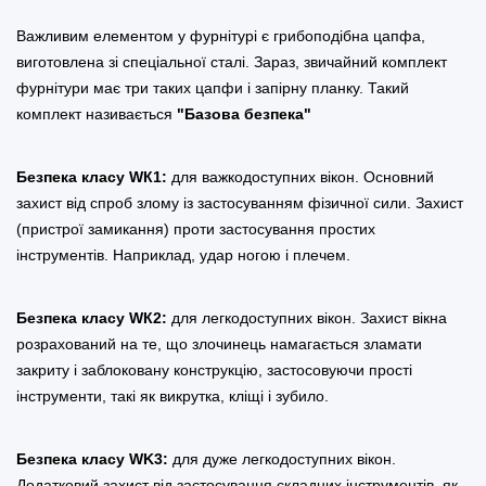
Важливим елементом у фурнітурі є грибоподібна цапфа,
виготовлена зі спеціальної сталі. Зараз, звичайний комплект
фурнітури має три таких цапфи і запірну планку. Такий
комплект називається
"Базова безпека"
Безпека класу WК1:
для важкодоступних вікон. Основний
захист від спроб злому із застосуванням фізичної сили. Захист
(пристрої замикання) проти застосування простих
інструментів. Наприклад, удар ногою і плечем.
Безпека класу WК2:
для легкодоступних вікон. Захист вікна
розрахований на те, що злочинець намагається зламати
закриту і заблоковану конструкцію, застосовуючи прості
інструменти, такі як викрутка, кліщі і зубило.
Безпека класу WK3:
для дуже легкодоступних вікон.
Додатковий захист від застосування складних інструментів, як,