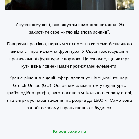
У сучасному світі, все актуальнішим стає питання "Як
захистити своє житло від зловмисників".
Говорячи про вікна, першим з елементів системи безпечного
житла є - протизламна фурнітура. У Європі застосування
протизламної фурнітури є нормою. Це означає, що чотири
кути вікна повинні мати протизламні елементи.
Краще рішення в даній сфері пропонує німецький концерн
Gretch-Unitas (GU). Основним елементом y фурнітурі є
грибоподібна цапфа, виготовлена з унікального сплаву сталі,
яка витримує навантаження на розрив до 1500 кг. Саме вона
запобігає злому і проникненню в будинок.
Класи захистів