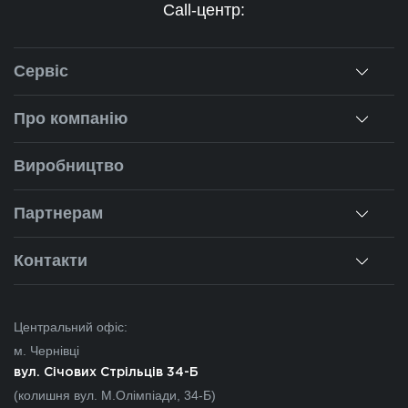
Call-центр:
Сервіс
Консультація
Про компанію
Заміри
Про нас
Виробництво
Монтаж
Наша історія
Партнерам
Ремонт вікон
Наші об'єкти
Гарантії
Для дилерів
Контакти
Новини
Калькулятор
Для партнерів
Вакансії
Чернівці
Питання-відповіді
Центральний офіс:
Івано-Франківськ
м. Чернівці
Львів
вул. Січових Стрільців 34-Б
(колишня вул. М.Олімпіади, 34-Б)
Закарпаття