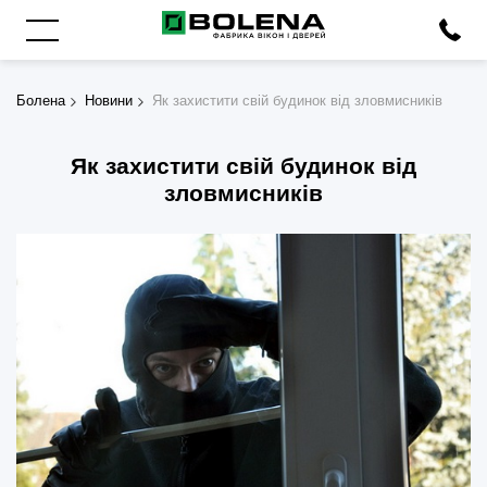
Болена
Новини
Як захистити свій будинок від зловмисників
Як захистити свій будинок від
зловмисників