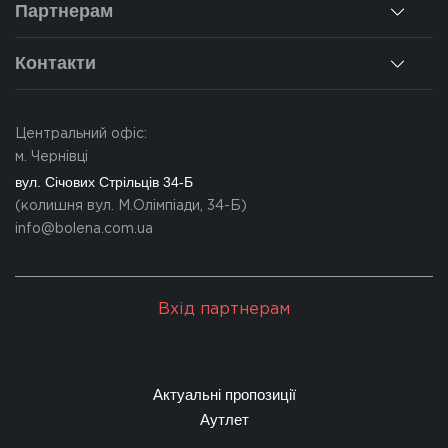
Ремонт вікон
Партнерам
Наші об'єкти
Гарантії
Для дилерів
Новини
Контакти
Калькулятор
Для партнерів
Вакансії
Чернівці
Питання-відповіді
Центральний офіс:
Івано-Франківськ
м. Чернівці
Львів
вул. Січових Стрільців 34-Б
(колишня вул. М.Олімпіади, 34-Б)
Закарпаття
info@bolena.com.ua
Волинь
Хмельницький
Вхід партнерам
Молдова
Актуальні пропозиції
Аутлет