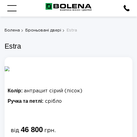
Болена
Броньовані двері
Estra
Estra
Колір:
антрацит сірий (пісок)
Ручка та петлі:
срібло
46 800
від
грн.