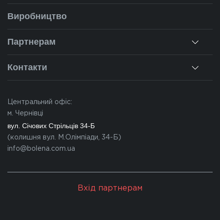
Заміри
Про нас
Виробництво
Монтаж
Наша історія
Ремонт вікон
Партнерам
Наші об'єкти
Гарантії
Для дилерів
Новини
Контакти
Калькулятор
Для партнерів
Вакансії
Чернівці
Питання-відповіді
Центральний офіс:
Івано-Франківськ
м. Чернівці
Львів
вул. Січових Стрільців 34-Б
(колишня вул. М.Олімпіади, 34-Б)
Закарпаття
info@bolena.com.ua
Волинь
Хмельницький
Вхід партнерам
Молдова