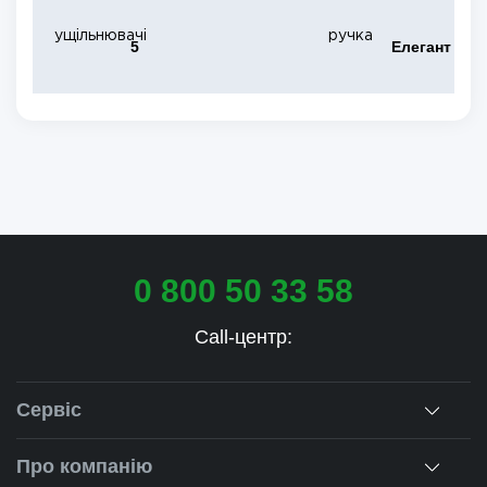
ущільнювачі
ручка
5
Елегант
0 800 50 33 58
Call-центр:
Сервіс
Консультація
Про компанію