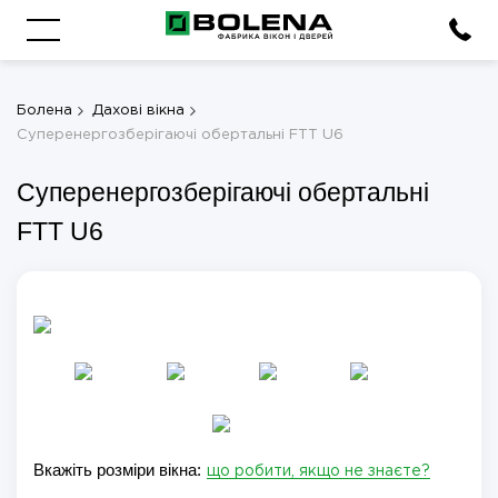
Болена
Дахові вікна
Суперенергозберігаючі обертальні FTT U6
Суперенергозберігаючі обертальні
FTT U6
Вкажіть розміри вікна:
що робити, якщо не знаєте?