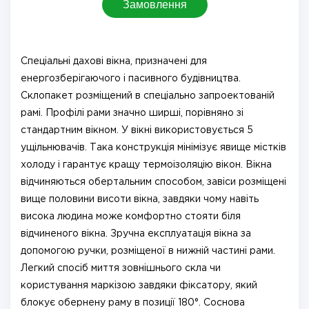
Замовлення
Спеціальні дахові вікна, призначені для
енергозберігаючого і пасивного будівництва.
Склопакет розміщений в спеціально запроектованій
рамі. Профілі рами значно ширші, порівняно зі
стандартним вікном. У вікні використовується 5
ущільнювачів. Така конструкція мінімізує явище містків
холоду і гарантує кращу термоізоляцію вікон. Вікна
відчиняються обертальним способом, завіси розміщені
вище половини висоти вікна, завдяки чому навіть
висока людина може комфортно стояти біля
відчиненого вікна. Зручна експлуатація вікна за
допомогою ручки, розміщеної в нижній частині рами.
Легкий спосіб миття зовнішнього скла чи
користування маркізою завдяки фіксатору, який
блокує обернену раму в позиції 180°. Соснова