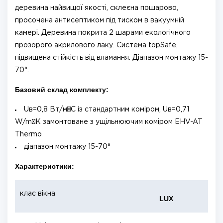
деревина найвищої якості, склеєна пошарово,
просочена антисептиком під тиском в вакуумній
камері. Деревина покрита 2 шарами екологічного
прозорого акрилового лаку. Система topSafe,
підвищена стійкість від вламання. Діапазон монтажу 15-
70°.
Базовий склад комплекту:
Uв=0,8 Вт/м²С із стандартним коміром, Uв=0,71
W/m²K замонтоване з ущільнюючим коміром EHV-AT
Thermo
діапазон монтажу 15-70°
Характеристики:
клас вікна
LUX