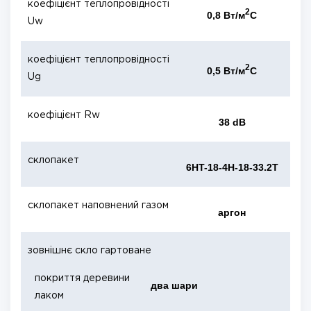
коефіцієнт теплопровідності
2
0,8 Вт/м
С
Uw
коефіцієнт теплопровідності
2
0,5 Вт/м
С
Ug
коефіцієнт Rw
38 dB
склопакет
6HT-18-4H-18-33.2T
склопакет наповнений газом
аргон
зовнішнє скло гартоване
покриття деревини
два шари
лаком