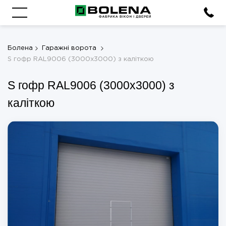
Болена
Гаражні ворота
S гофр RAL9006 (3000х3000) з каліткою
S гофр RAL9006 (3000х3000) з
каліткою