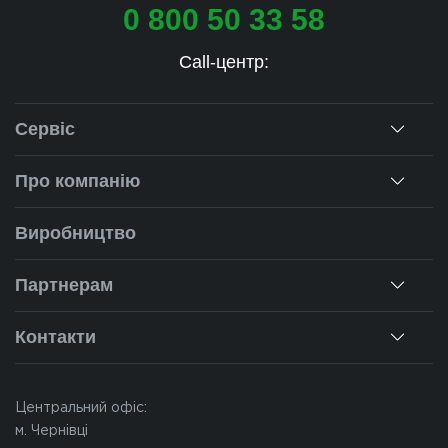
0 800 50 33 58
Call-центр:
Сервіс
Консультація
Про компанію
Заміри
Про нас
Виробництво
Монтаж
Наша історія
Ремонт вікон
Партнерам
Наші об'єкти
Гарантії
Для дилерів
Новини
Контакти
Калькулятор
Для партнерів
Вакансії
Чернівці
Питання-відповіді
Центральний офіс:
Івано-Франківськ
м. Чернівці