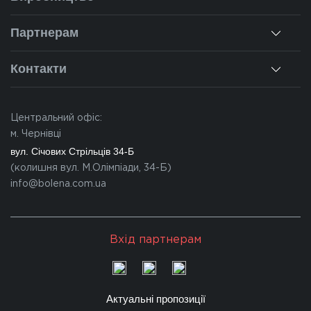
Монтаж
Наша історія
Ремонт вікон
Партнерам
Наші об'єкти
Гарантії
Для дилерів
Новини
Контакти
Калькулятор
Для партнерів
Вакансії
Чернівці
Питання-відповіді
Центральний офіс:
Івано-Франківськ
м. Чернівці
Львів
вул. Січових Стрільців 34-Б
(колишня вул. М.Олімпіади, 34-Б)
Закарпаття
info@bolena.com.ua
Волинь
Хмельницький
Вхід партнерам
Молдова
Актуальні пропозиції