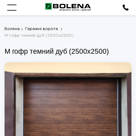
Болена
Гаражні ворота
M гофр темний дуб (2500х2500)
M гофр темний дуб (2500х2500)