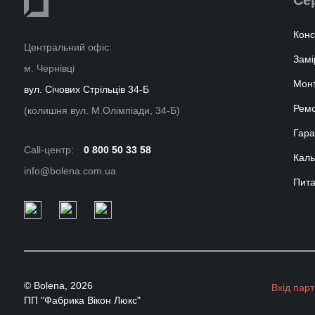
Конс
Центральний офіс:
Замі
м. Чернівці
Мон
вул. Січових Стрільців 34-Б
Ремо
(колишня вул. М.Олімпіади, 34-Б)
Гара
Call-центр:
0 800 50 33 58
Каль
info@bolena.com.ua
Пита
© Bolena, 2026
Вхід пар
ПП "Фабрика Вікон Люкс"