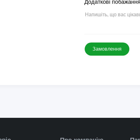
Додаткові побажання
Замовлення
рвіс
Про компанію
Па