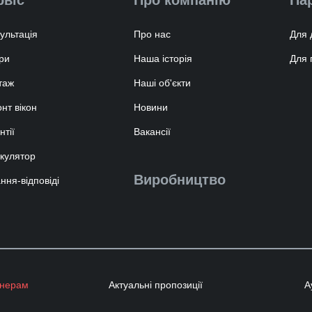
ультація
Про нас
Для 
ри
Наша історія
Для 
таж
Наші об'єкти
нт вікон
Новини
нтії
Вакансії
кулятор
Виробництво
ння-відповіді
тнерам
Актуальні пропозиції
А