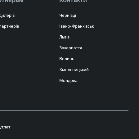
дилерів
Чернівці
партнерів
Івано-Франківськ
Львів
Закарпаття
Волинь
Хмельницький
Молдова
утлет