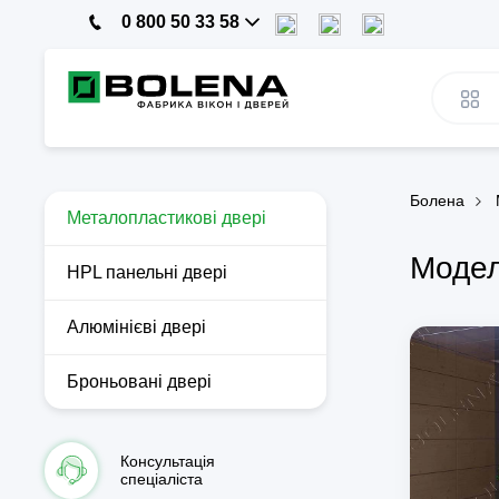
0 800 50 33 58
Болена
Металопластикові двері
Модел
HPL панельні двері
Алюмінієві двері
Броньовані двері
Консультація
спеціаліста