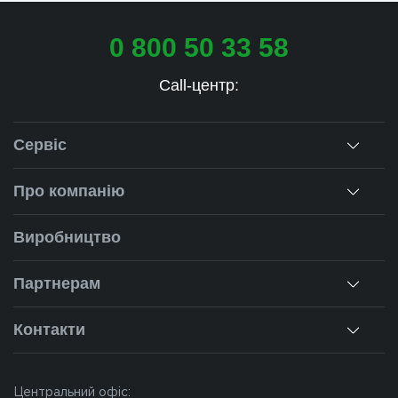
0 800 50 33 58
Call-центр:
Сервіс
Консультація
Про компанію
Заміри
Про нас
Виробництво
Монтаж
Наша історія
Ремонт вікон
Партнерам
Наші об'єкти
Гарантії
Для дилерів
Новини
Контакти
Калькулятор
Для партнерів
Вакансії
Чернівці
Питання-відповіді
Центральний офіс: