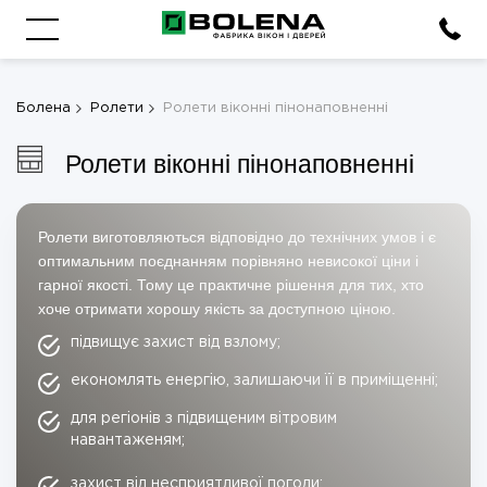
Болена
Ролети
Ролети віконні пінонаповненні
Ролети віконні пінонаповненні
Ролети виготовляються відповідно до технічних умов і є
оптимальним поєднанням порівняно невисокої ціни і
гарної якості. Тому це практичне рішення для тих, хто
хоче отримати хорошу якість за доступною ціною.
підвищує захист від взлому;
економлять енергію, залишаючи її в приміщенні;
для регіонів з підвищеним вітровим
навантаженям;
захист від несприятливої погоди;