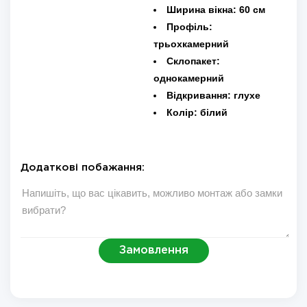
Ширина вікна:
60 см
Профіль:
трьохкамерний
Склопакет:
однокамерний
Відкривання:
глухе
Колір:
білий
Додаткові побажання:
Замовлення