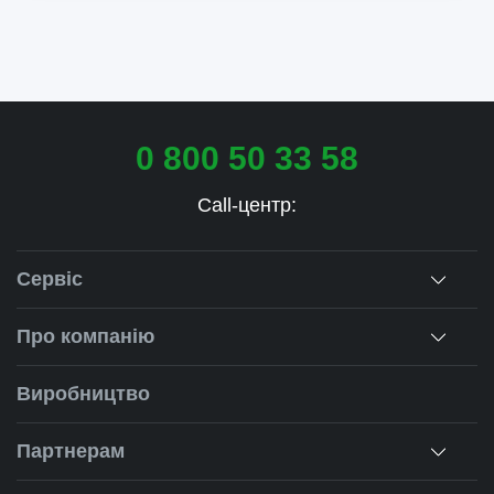
0 800 50 33 58
Call-центр:
Сервіс
Консультація
Про компанію
Заміри
Про нас
Виробництво
Монтаж
Наша історія
Партнерам
Ремонт вікон
Наші об'єкти