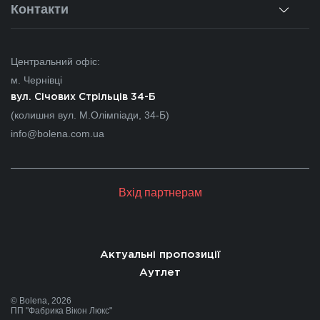
Гарантії
Для дилерів
Контакти
Новини
Калькулятор
Для партнерів
Вакансії
Чернівці
Питання-відповіді
Центральний офіс:
Івано-Франківськ
м. Чернівці
Львів
вул. Січових Стрільців 34-Б
(колишня вул. М.Олімпіади, 34-Б)
Закарпаття
info@bolena.com.ua
Волинь
Хмельницький
Вхід партнерам
Молдова
Актуальні пропозиції
Аутлет
© Bolena, 2026
ПП "Фабрика Вікон Люкс"