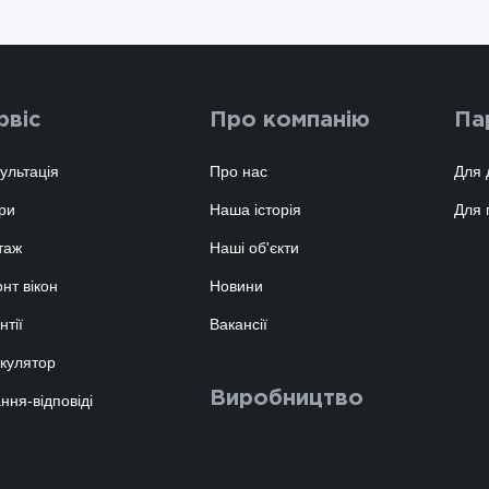
рвіс
Про компанію
Па
ультація
Про нас
Для 
ри
Наша історія
Для 
таж
Наші об'єкти
нт вікон
Новини
нтії
Вакансії
кулятор
Виробництво
ння-відповіді