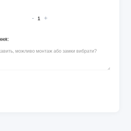
-
+
ння: