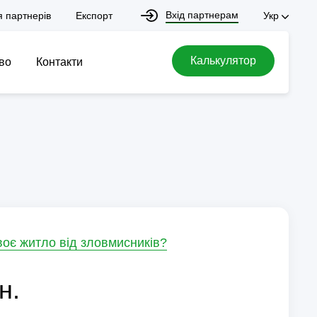
Вхід партнерам
я партнерів
Експорт
Укр
Калькулятор
во
Контакти
воє житло від зловмисників?
н.