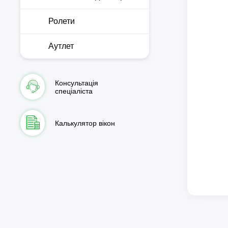
Ролети
Аутлет
Консультація
спеціаліста
Калькулятор вікон