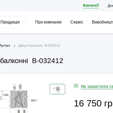
Дл
Вакансії
Продукція
Про компанію
Сервіс
Виробницт
Аутлет
Двері балконні B-032412
 балконні B-032412
Як захистити с
?
16 750 гр