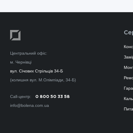
Се
Конс
Центральний офіс:
Замі
м. Чернівці
Мон
вул. Січових Стрільців 34-Б
Ремо
(колишня вул. М.Олімпіади, 34-Б)
Гара
Call-центр:
0 800 50 33 58
Каль
info@bolena.com.ua
Пита