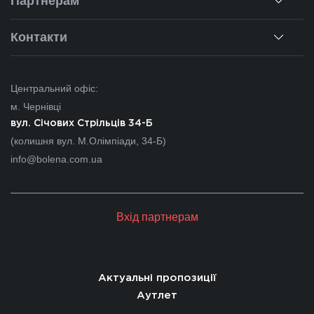
Партнерам
Ремонт вікон
Наші об'єкти
Гарантії
Для дилерів
Контакти
Новини
Калькулятор
Для партнерів
Вакансії
Чернівці
Питання-відповіді
Центральний офіс:
Івано-Франківськ
м. Чернівці
Львів
вул. Січових Стрільців 34-Б
(колишня вул. М.Олімпіади, 34-Б)
Закарпаття
info@bolena.com.ua
Волинь
Хмельницький
Вхід партнерам
Молдова
Актуальні пропозиції
Аутлет