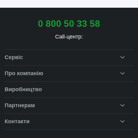
0 800 50 33 58
Call-центр:
Сервіс
Консультація
Про компанію
Заміри
Про нас
Виробництво
Монтаж
Наша історія
Ремонт вікон
Партнерам
Наші об'єкти
Гарантії
Для дилерів
Новини
Контакти
Калькулятор
Для партнерів
Вакансії
Чернівці
Питання-відповіді