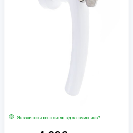
?
Як захистити своє житло від зловмисників?