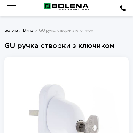
Болена
Вікна
GU ручка створки з ключиком
GU ручка створки з ключиком