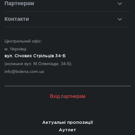
Партнерам
Ремонт вікон
Наші об'єкти
Гарантії
Для дилерів
Контакти
Новини
Калькулятор
Для партнерів
Вакансії
Чернівці
Питання-відповіді
Центральний офіс:
Івано-Франківськ
м. Чернівці
Львів
вул. Січових Стрільців 34-Б
(колишня вул. М.Олімпіади, 34-Б)
Закарпаття
info@bolena.com.ua
Волинь
Хмельницький
Вхід партнерам
Молдова
Актуальні пропозиції
Аутлет