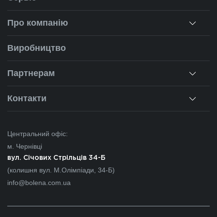
Консультація
Про компанію
Заміри
Про нас
Виробництво
Монтаж
Наша історія
Партнерам
Ремонт вікон
Наші об'єкти
Гарантії
Для дилерів
Контакти
Новини
Калькулятор
Для партнерів
Вакансії
Чернівці
Питання-відповіді
Центральний офіс:
Івано-Франківськ
м. Чернівці
Львів
вул. Січових Стрільців 34-Б
(колишня вул. М.Олімпіади, 34-Б)
Закарпаття
info@bolena.com.ua
Волинь
Хмельницький